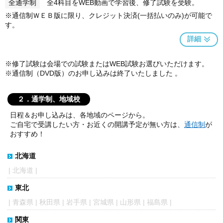
全通学制
全4科目をWEB動画で学習後、修了試験を受験。
※通信制ＷＥＢ版に限り、クレジット決済(一括払いのみ)が可能で
す。
詳細
※修了試験は会場での試験またはWEB試験お選びいただけます。
※通信制（DVD版）のお申し込みは終了いたしました 。
２．通学制、地域校
日程＆お申し込みは、各地域のページから。
ご自宅で受講したい方・お近くの開講予定が無い方は、
通信制
が
おすすめ！
北海道
|
北海道
|
東北
|
青森県
|
秋田県
|
岩手県
|
宮城県
|
山形県
|
福島県
|
関東