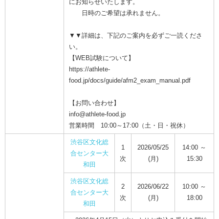
にお知らせいたします。
日時のご希望は承れません。
▼▼詳細は、下記のご案内を必ずご一読くださ
い。
【WEB試験について】
https://athlete-
food.jp/docs/guide/afm2_exam_manual.pdf
【お問い合わせ】
info@athlete-food.jp
営業時間 10:00～17:00（土・日・祝休）
渋谷区文化総
1
2026/05/25
14:00 ～
合センター大
次
(月)
15:30
和田
渋谷区文化総
2
2026/06/22
10:00 ～
合センター大
次
(月)
18:00
和田