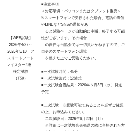
■注意事項
＜対応環境：パソコンまたはタブレット推奨＞
※スマートフォンで受験された場合、電話の着信
やLINEなどSNSの通知があ
ると試験ページが自動的に中断、終了する可能
【WEB試験】
性がございます。その場合
2026年4/27～
の責任は当協会では一切負いかねますので、ご
2026年5/18 ア
自身のスマートフォン環境
スリートフード
を整えた上でご受験ください。
マイスター2級
検定試験
■一次試験時間：45分
（T59）
■一次試験形式：記述式
■一次試験合否結果：2026年６月3日（水）発送
予定
■二次試験 ※受験可能であることを必ずご確認
の上、お申込みください。
二次試験日：2026年6月22日（月）
※詳細は一次試験合否発送の際に合格された方