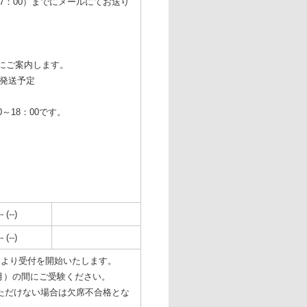
7：00）までにメールにてお送り
にご案内します。
）発送予定
。
0～18：00です。
-- (--)
-- (--)
月）より受付を開始いたします。
5日(月）の間にご受験ください。
ただけない場合は欠席不合格とな