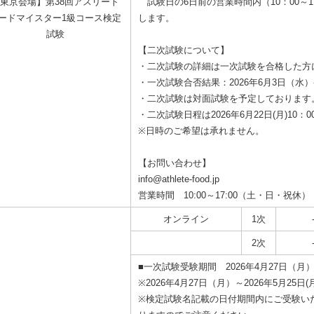
東京会場】第38回アスリート
試験日の6日前の営業時間内（10：00～1
ードマイスター1級コース検定
します。
試験
【二次試験について】
・二次試験の詳細は一次試験を合格した方
・一次試験合否結果：2026年6月3日（水
・二次試験は対面試験を予定しております
・二次試験日程は2026年6月22日(月)10：0
※日時のご希望は承れません。
【お問い合わせ】
info@athlete-food.jp
営業時間 10:00～17:00（土・日・祝休）
オンライン
1次
2次
■一次試験受験期間 2026年4月27日（
※2026年4月27日（月）～2026年5月2
※検定試験名記載の日付期間内にご受験い