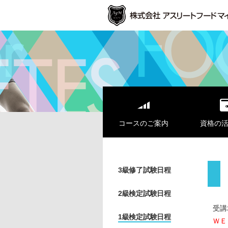
コースのご案内
資格の
3級修了試験日程
2級検定試験日程
受講
1級検定試験日程
ＷＥ