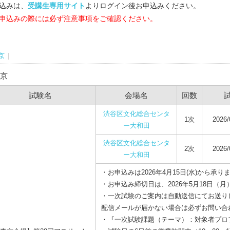
込みは、
受講生専用サイト
よりログイン後お申込みください。
申込みの際には必ず注意事項をご確認ください。
京
|
京
試験名
会場名
回数
渋谷区文化総合センタ
1次
2026/
ー大和田
渋谷区文化総合センタ
2次
2026/
ー大和田
・お申込みは2026年4月15日(水)から承り
・お申込み締切日は、2026年5月18日（月
・一次試験のご案内は自動送信にてお送り
配信メールが届かない場合は必ずお問い合
・『一次試験課題（テーマ）：対象者プロ