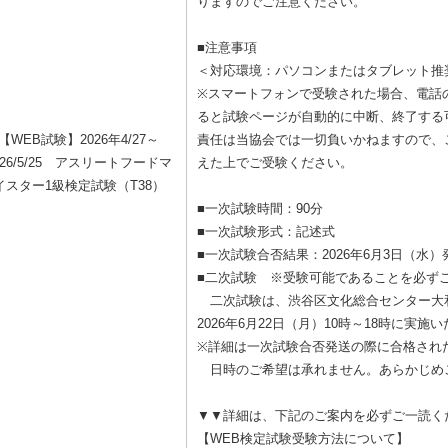
りますのでご注意ください。
■注意事項
＜対応環境：パソコンまたはタブレット推
※スマートフォンで受験された場合、電話の
ると試験ページが自動的に中断、終了する
【WEB試験】2026年4/27～
責任は当協会では一切負いかねますので、
026/5/25 アスリートフードマ
えた上でご受験ください。
イスター1級検定試験（T38）
■一次試験時間：90分
■一次試験形式：記述式
■一次試験合否結果：2026年6月3日（水
■二次試験 ※受験可能であることを必ず
二次試験は、渋谷区文化総合センター大
2026年6月22日（月）10時～18時に実施
※詳細は一次試験合否発送の際に合格され
日時のご希望は承れません。あらかじめ
▼▼詳細は、下記のご案内を必ずご一読く
【WEB検定試験受